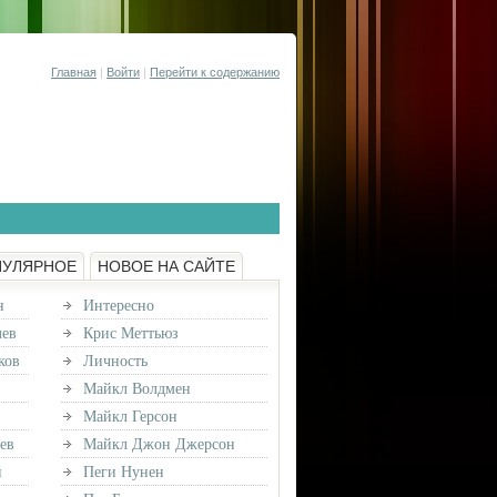
Главная
|
Войти
|
Перейти к содержанию
ПУЛЯРНОЕ
НОВОЕ НА САЙТЕ
н
Интересно
лев
Крис Меттьюз
ков
Личность
Майкл Волдмен
Майкл Герсон
ев
Майкл Джон Джерсон
й
Пеги Нунен