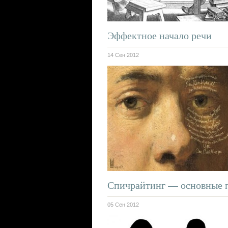
Эффектное начало речи
14 Сен 2012
Спичрайтинг — основные 
05 Сен 2012