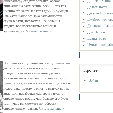
Даниэль Ханнан
спичрайтеру следует обратить особое
внимание на заключение речи — так как
Деятельность
именно эта часть является доминирующей.
Джахан Поллые
Эта часть наиболее ярко запоминается
Джеймс Феллов
слушателями, поэтому в нее должны
Джонатан Фавр
входить все необходимые тезисы и
аргументация.
Читать дальше »
Дон Ватсон
Дэвид Фрам
Имидж спичрайт
Подготовка к публичному выступлению —
достаточно сложный и кропотливый
Прочее
процесс. Чтобы выступление удалось,
нужен не только талант и терпение, ни и
Войти
грамотность, а самое главное — тщательная
подготовка, которую многие выпускают из
вида. Для наработки мастерства нужно
определенное время, чем больше его будет,
тем лучше вы сможете приобрести
определенные навыки.
Читать дальше »