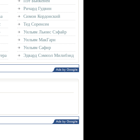
Пэт Бьюкенен
Ричард Гудвин
ва
Симон Кордонский
с
Тед Соренсен
о
Уильям Льюис Сэфайр
Уильям МакГарн
Уильям Сафир
ера
Эдвард Сэмюэл Милибэнд