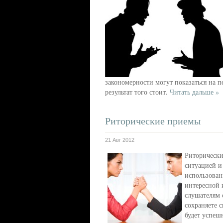
закономерности могут показаться на 
результат того стоит.
Читать дальше »
Риторические приемы
21 Авг 2012
Риторически
ситуацией и
использован
интересной 
слушателям 
сохраняете 
будет успешн