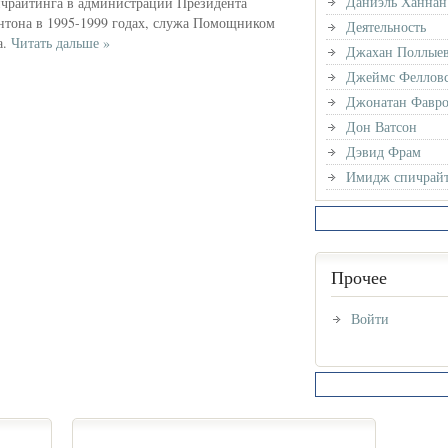
Даниэль Ханнан
ичрайтинга в администрации Президента
нтона в 1995-1999 годах, служа Помощником
Деятельность
а.
Читать дальше »
Джахан Поллые
Джеймс Феллов
Джонатан Фавр
Дон Ватсон
Дэвид Фрам
Имидж спичрайт
Прочее
Войти