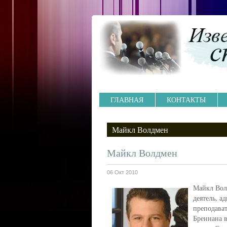
ГЛАВНАЯ
КОНТАКТЫ
Майкл Волдмен
Майкл Волдмен
06 Окт 2010
Майкл Вол
деятель, а
преподават
Бреннана в