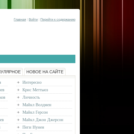
Главная
|
Войти
|
Перейти к содержанию
ПУЛЯРНОЕ
НОВОЕ НА САЙТЕ
н
Интересно
лев
Крис Меттьюз
ков
Личность
Майкл Волдмен
Майкл Герсон
ев
Майкл Джон Джерсон
й
Пеги Нунен