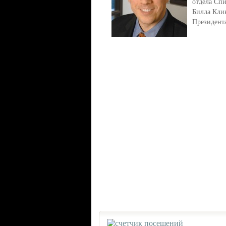
отдела Сп
Билла Кли
Президент