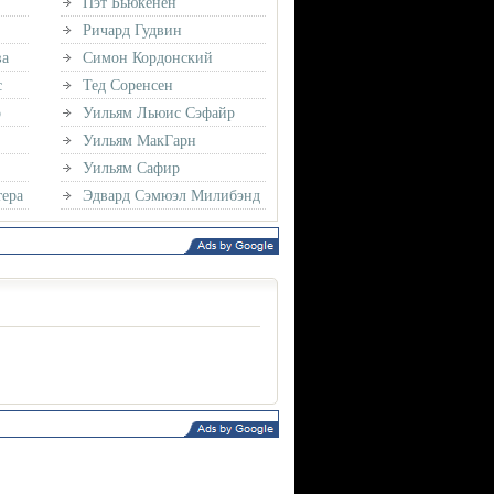
Пэт Бьюкенен
Ричард Гудвин
ва
Симон Кордонский
с
Тед Соренсен
о
Уильям Льюис Сэфайр
Уильям МакГарн
Уильям Сафир
ера
Эдвард Сэмюэл Милибэнд