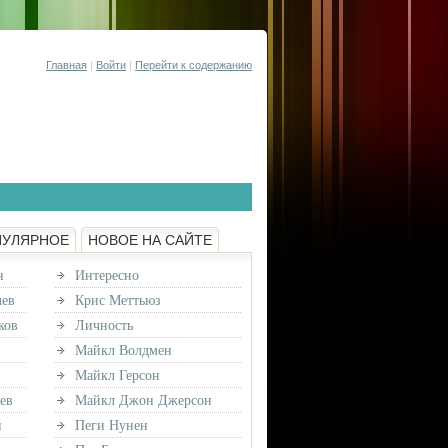
Главная
|
Войти
|
Перейти к содержанию
ПУЛЯРНОЕ
НОВОЕ НА САЙТЕ
н
Интересно
лев
Крис Меттьюз
ков
Личность
Майкл Волдмен
Майкл Герсон
ев
Майкл Джон Джерсон
й
Пеги Нунен