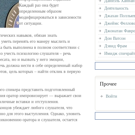
Даниэль Ханнан
Каждый раз она будет
Деятельность
определенным образом
Джахан Поллые
модифицироваться в зависимости
от ситуации.
Джеймс Феллов
Джонатан Фавр
ических навыков, обязан знать
Дон Ватсон
 уметь перенять его манеру мыслить и
Дэвид Фрам
на быть выполнена в полном соответствии с
о учесть психологию слушателя – речь
Имидж спичрайт
есата, но и вызвать у него эмоции,
ечь должна нести в себе определенный набор
тов, цель которых – найти отклик в первую
Прочее
го спикера представить подготовленный
ения оратор импровизирует — выражает свои
Войти
зличные вставки и отступления.
концов убеждает любого слушателя, что
но для этого выступления. Однако, уловить
икновению оратора и слушателя, остается