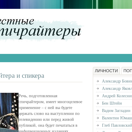
ЛИЧНОСТИ
ПО
тера и спикера
Александр Бови
Александр Яков
Речь, подготовленная
Андрей Колесни
спичрайтером, имеет многоцелевое
Бен Штейн
применение – с ней вы будете
Вадим Загладин
держать слово на выступлении по
Валентин Юмаш
телевидению или перед живой
публикой, она будет печататься в
Глеб Павловски
информационных изданиях.