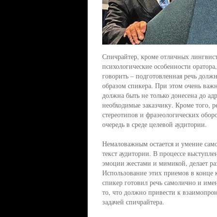
Спичрайтер, кроме отличных лингвист
психологические особенности оратора,
говорить – подготовленная речь долж
образом спикера. При этом очень важн
должна быть не только донесена до адр
необходимые заказчику. Кроме того, р
стереотипов и фразеологических оборо
очередь в среде целевой аудитории.
Немаловажным остается и умение само
текст аудитории. В процессе выступл
эмоции жестами и мимикой, делает ра
Использование этих приемов в конце 
спикер готовил речь самолично и имен
то, что должно привести к взаимопрон
задачей спичрайтера.