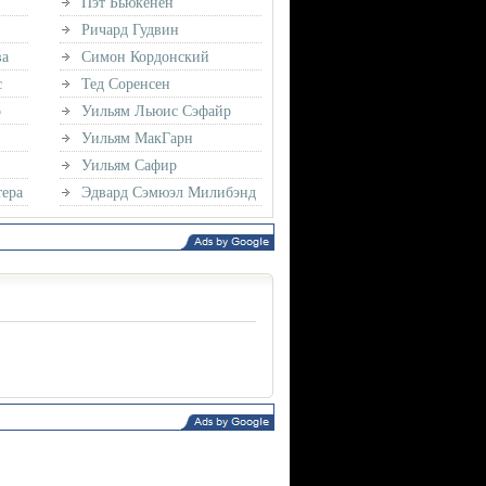
Пэт Бьюкенен
Ричард Гудвин
ва
Симон Кордонский
с
Тед Соренсен
о
Уильям Льюис Сэфайр
Уильям МакГарн
Уильям Сафир
ера
Эдвард Сэмюэл Милибэнд