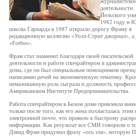
журналистско
деятельности.
Йельского уни
1982 году и 
школы Гарварда в 1987 открыло дорогу Фраму в
редакционную коллегию «Уолл-Стрит джорнал», а д
«Forbes».
Фрам стал знаменит благодаря своей писательской
деятельности и работе спичрайтером в администра
дома, где он был специальным помощником презид
написанию речей на экономическую тематику. Кро
немаловажную роль сыграла и должность профессо
Американском Институте Предпринимательства.
Работа спичрайтером в Белом доме привлекла вн
только после того, как его жена похвасталась этим 
электронной почте, что привело к быстрому расп
информации. Как результат все СМИ говорили о то
Дэвид Фрам придумал фразу «ось зла», которую П