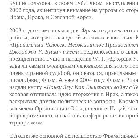
Буш использовал в своем публичном выступлении
2002 года, акцентируя внимание на угрозы со сто
Ирана, Ирака, и Северной Кореи.
2003 год ознаменовался для Фрама изданием его 
работы, которая стала одной из самых известных. 
«
Правильный Человек: Неожиданное Президентс
Джорджа У. Буша
»
имеет
предположение о связ
президентства Буша и нападения 9/11. «Джордж У
едва ли самым очевидным человеком для этого пос
очень странной судьбой, он оказался, правильным
писал Дэвид Фрам. А уже в 2004 году Фрам с Рич
издали книгу «
Конец
Злу: Как Выиграть войну с 
которая отстаивала идею вторжения в Ирак, а такж
раскрывала другие политические вопросы. Кроме 
высмеяли Организацию Объединенных Наций за е
бюрократичность и слабость в сфере решения проб
терроризмом.
Сегодня же основной деятельностью Фрама являетс