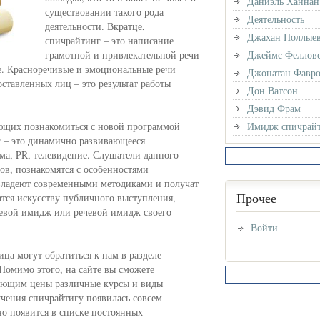
Даниэль Ханнан
существовании такого рода
Деятельность
деятельности. Вкратце,
Джахан Поллые
спичрайтинг – это написание
грамотной и привлекательной речи
Джеймс Феллов
е. Красноречивые и эмоциональные речи
Джонатан Фавр
ставленных лиц – это результат работы
Дон Ватсон
Дэвид Фрам
ющих познакомиться с новой программой
Имидж спичрайт
 – это динамично развивающееся
ама, PR, телевидение. Слушатели данного
ов, познакомятся с особенностями
 овладеют современными методиками и получат
Прочее
тся искусству публичного выступления,
чевой имидж или речевой имидж своего
Войти
ца могут обратиться к нам в разделе
 Помимо этого, на сайте вы сможете
чающим цены различные курсы и виды
учения спичрайтигу появилась совсем
ьно появится в списке постоянных