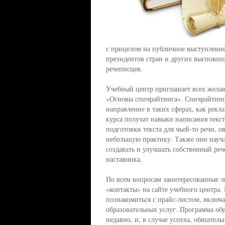
с прицелом на публичное выступлени
президентов стран и других выспокопо
речеписцев.
Учебный центр приглашает всех жела
«Основы спичрайтинга». Спичрайтинг
направление в таких сферах, как рекл
курса получат навыки написания текст
подготовки текста для чьей-то речи,
небольшую практику. Также они науча
создавать и улучшать собственный ре
наставника.
По всем вопросам заинтересованные ли
«контакты» на сайте учебного центра.
познакомиться с прайс-листом, вклю
образовательных услуг. Программа об
недавно, и, в случае успеха, обязател