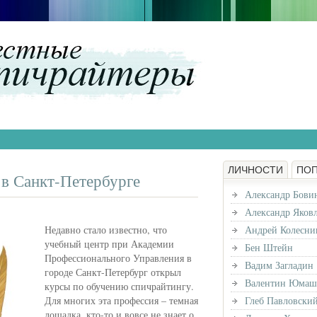
ЛИЧНОСТИ
ПО
 в Санкт-Петербурге
Александр Бови
Александр Яков
Недавно стало известно, что
Андрей Колесни
учебный центр при Академии
Бен Штейн
Профессионального Управления в
Вадим Загладин
городе Санкт-Петербург открыл
Валентин Юмаш
курсы по обучению спичрайтингу.
Для многих эта профессия – темная
Глеб Павловски
лошадка, кто-то и вовсе не знает о