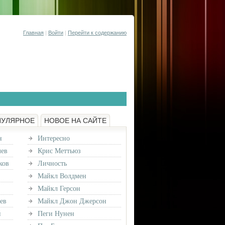
Главная
|
Войти
|
Перейти к содержанию
ПУЛЯРНОЕ
НОВОЕ НА САЙТЕ
н
Интересно
лев
Крис Меттьюз
ков
Личность
Майкл Волдмен
Майкл Герсон
ев
Майкл Джон Джерсон
й
Пеги Нунен