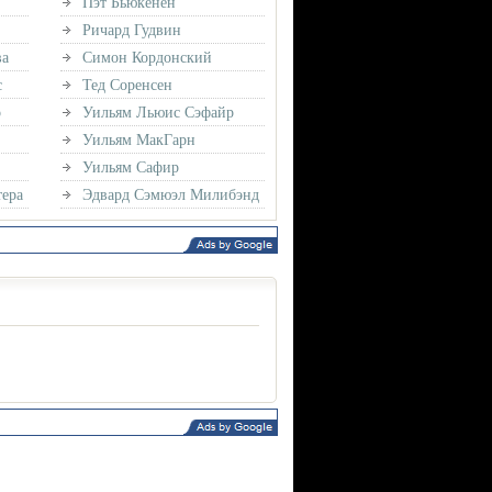
Пэт Бьюкенен
Ричард Гудвин
ва
Симон Кордонский
с
Тед Соренсен
о
Уильям Льюис Сэфайр
Уильям МакГарн
Уильям Сафир
ера
Эдвард Сэмюэл Милибэнд