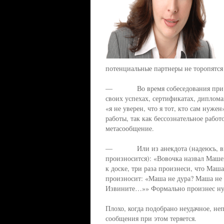
потенциальные партнеры не торопятся 
— Во время собеседования при при
своих успехах, сертификатах, дипломах
«я не уверен, что я тот, кто сам нуже
работы, так как бессознательное рабо
метасообщение.
— Или из анекдота (надеюсь, вы 
произносится): «Вовочка назвал Маше
к доске, три раза произнеси, что Маша
произносит: «Маша не дура? Маша не 
Извините…»» Формально произнес нуж
Плохо, когда подобрано неудачное, н
сообщения при этом теряется.