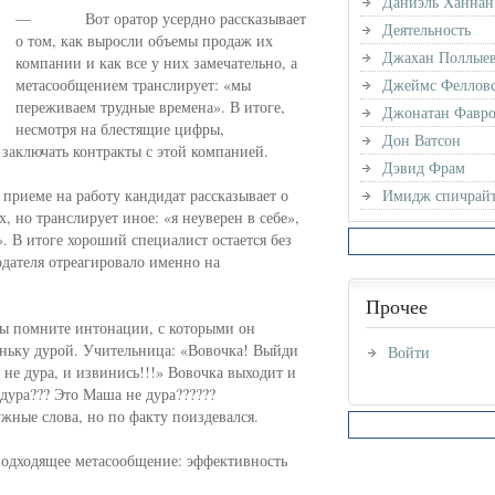
Даниэль Ханнан
— Вот оратор усердно рассказывает
Деятельность
о том, как выросли объемы продаж их
Джахан Поллые
компании и как все у них замечательно, а
метасообщением транслирует: «мы
Джеймс Феллов
переживаем трудные времена». В итоге,
Джонатан Фавр
несмотря на блестящие цифры,
Дон Ватсон
заключать контракты с этой компанией.
Дэвид Фрам
еме на работу кандидат рассказывает о
Имидж спичрайт
, но транслирует иное: «я неуверен в себе»,
н». В итоге хороший специалист остается без
тодателя отреагировало именно на
Прочее
помните интонации, с которыми он
ньку дурой. Учительница: «Вовочка! Выйди
Войти
 не дура, и извинись!!!» Вовочка выходит и
дура??? Это Маша не дура??????
ные слова, но по факту поиздевался.
еподходящее метасообщение: эффективность