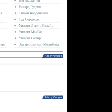
Пэт Бьюкенен
Ричард Гудвин
ва
Симон Кордонский
с
Тед Соренсен
о
Уильям Льюис Сэфайр
Уильям МакГарн
Уильям Сафир
ера
Эдвард Сэмюэл Милибэнд