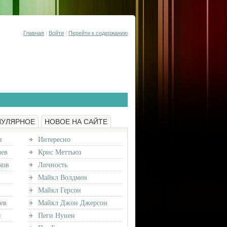
Главная
|
Войти
|
Перейти к содержанию
ПУЛЯРНОЕ
НОВОЕ НА САЙТЕ
н
Интересно
лев
Крис Меттьюз
ков
Личность
Майкл Волдмен
Майкл Герсон
ев
Майкл Джон Джерсон
й
Пеги Нунен