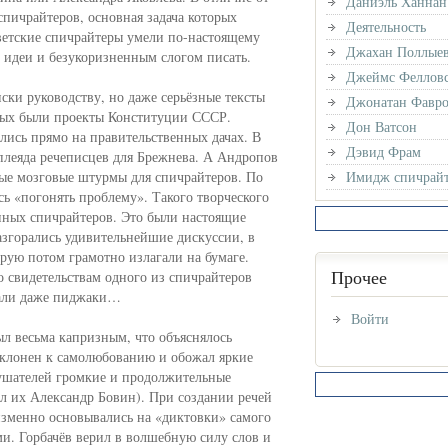
Даниэль Ханнан
пичрайтеров, основная задача которых
Деятельность
ветские спичрайтеры умели по-настоящему
Джахан Поллые
е идеи и безукоризненным слогом писать.
Джеймс Феллов
иски руководству, но даже серьёзные тексты
Джонатан Фавр
рых были проекты Конституции СССР.
Дон Ватсон
лись прямо на правительственных дачах. В
Дэвид Фрам
 плеяда речеписцев для Брежнева. А Андропов
лые мозговые штурмы для спичрайтеров. По
Имидж спичрайт
ь «погонять проблему». Такого творческого
нных спичрайтеров. Это были настоящие
азгорались удивительнейшие дискуссии, в
орую потом грамотно излагали на бумаге.
Прочее
о свидетельствам одного из спичрайтеров
мали даже пиджаки…
Войти
ыл весьма капризным, что объяснялось
 склонен к самолюбованию и обожал яркие
лушателей громкие и продолжительные
л их Александр Бовин). При создании речей
зменно основывались на «диктовки» самого
и. Горбачёв верил в волшебную силу слов и