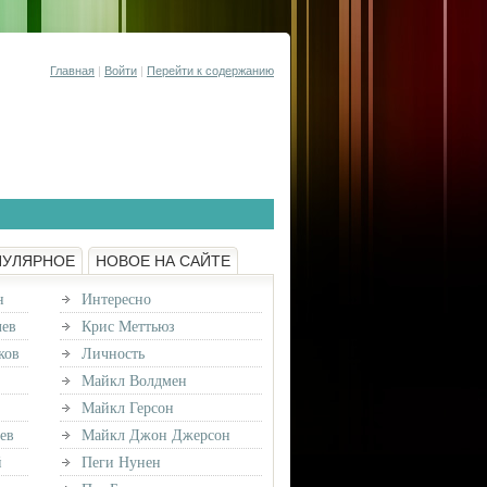
Главная
|
Войти
|
Перейти к содержанию
ПУЛЯРНОЕ
НОВОЕ НА САЙТЕ
н
Интересно
лев
Крис Меттьюз
ков
Личность
Майкл Волдмен
Майкл Герсон
ев
Майкл Джон Джерсон
й
Пеги Нунен