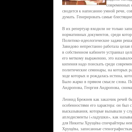
современных с
сводится к написанию умной речи, со
думать. Генерировать самые блестящи
В их репертуар входили не только зап
нормативных документов, среди кото
Политико-идеологические задачи реша
Завидово непрестанно работала целая
в собственном кабинете устраивал це
его меткому выражению, это называлос
кипения надо поискать среди совреме
политические семинары, на которых р
ходе которых и рождалась истина, кот
Было жарко в прямом смысле слова. П
Андропова, Георгия Андропова, сни
Леонид Брежнев как заказчик речей б
особенностями его характера: он был
высказывания, которые вызывали у с
аплодисменты («ладушки», как называ
для Никиты Хрущёва спичрайтеры неи
Хрущёва, записанные стенографисткам