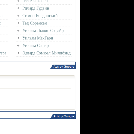
Пэт Бьюкенен
Ричард Гудвин
ва
Симон Кордонский
с
Тед Соренсен
о
Уильям Льюис Сэфайр
Уильям МакГарн
Уильям Сафир
ера
Эдвард Сэмюэл Милибэнд