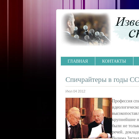
ГЛАВНАЯ
КОНТАКТЫ
Спичрайтеры в годы С
Июл 04 2012
Профессия спи
идеологическо
высокопоставл
крупнейшие н
были не тольк
речей, доклад
Вадима Заглад