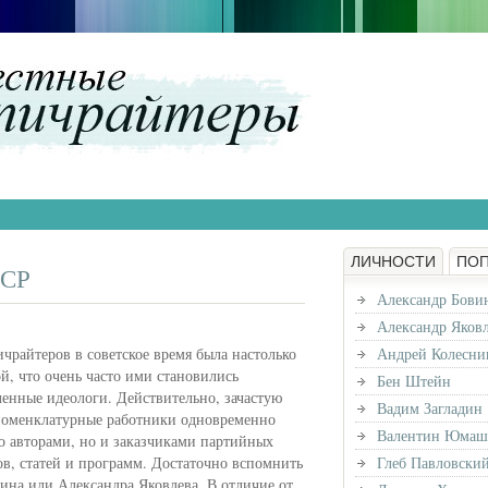
ЛИЧНОСТИ
ПО
ССР
Александр Бови
Александр Яков
чрайтеров в советское время была настолько
Андрей Колесни
й, что очень часто ими становились
Бен Штейн
енные идеологи. Действительно, зачастую
Вадим Загладин
оменклатурные работники одновременно
Валентин Юмаш
о авторами, но и заказчиками партийных
ов, статей и программ. Достаточно вспомнить
Глеб Павловски
ина или Александра Яковлева. В отличие от