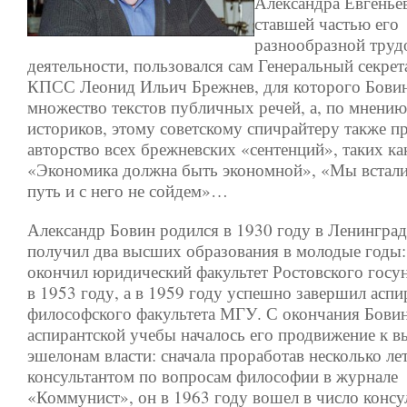
Александра Евгенье
ставшей частью его
разнообразной труд
деятельности, пользовался сам Генеральный секре
КПСС Леонид Ильич Брежнев, для которого Бовин
множество текстов публичных речей, а, по мнени
историков, этому советскому спичрайтеру также п
авторство всех брежневских «сентенций», таких ка
«Экономика должна быть экономной», «Мы встали
путь и с него не сойдем»…
Александр Бовин родился в 1930 году в Ленинград
получил два высших образования в молодые годы:
окончил юридический факультет Ростовского госу
в 1953 году, а в 1959 году успешно завершил асп
философского факультета МГУ. С окончания Бов
аспирантской учебы началось его продвижение к 
эшелонам власти: сначала проработав несколько л
консультантом по вопросам философии в журнале
«Коммунист», он в 1963 году вошел в число конс